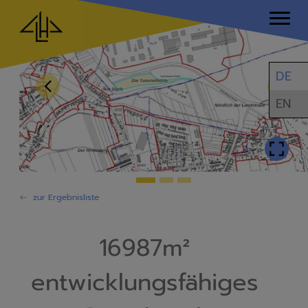
DE
EN
zur Ergebnisliste
16987m²
entwicklungsfähiges