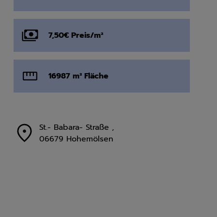
7,50€ Preis/m²
16987 m² Fläche
St.- Babara- Straße
,
06679
Hohemölsen