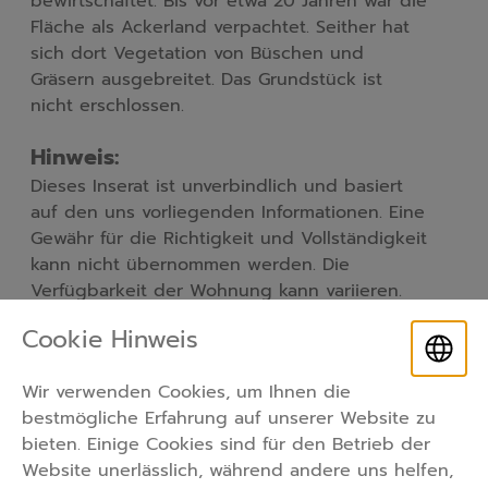
bewirtschaftet. Bis vor etwa 20 Jahren war die 
Fläche als Ackerland verpachtet. Seither hat 
sich dort Vegetation von Büschen und 
Gräsern ausgebreitet. Das Grundstück ist 
nicht erschlossen.
Hinweis:
Dieses Inserat ist unverbindlich und basiert 
auf den uns vorliegenden Informationen. Eine 
Gewähr für die Richtigkeit und Vollständigkeit 
kann nicht übernommen werden. Die 
Verfügbarkeit der Wohnung kann variieren.
Cookie Hinweis
Sie interessieren Sich für unser
Wir verwenden Cookies, um Ihnen die
Angebot?
bestmögliche Erfahrung auf unserer Website zu
bieten. Einige Cookies sind für den Betrieb der
Kontaktieren Sie uns jetzt!
Website unerlässlich, während andere uns helfen,
cozylikehomegmbh@outlook.com