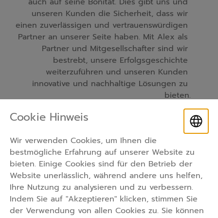
auch auf seine Bonität. Dies gibt uns und 
unseren Kunden die Sicherheit, dass wir 
einen zuverlässigen und vertrauenswürdigen 
Partner an unserer Seite haben. Mit Alex als 
Partner und Mitgesellschafter sind wir 
bestrebt, unsere Erfolgsgeschichte 
weiterzuführen und unseren Kunden 
innovative und nachhaltige Lösungen zu 
bieten.
Cookie Hinweis
Sie interessieren Sich für unser
Wir verwenden Cookies, um Ihnen die
Angebot?
bestmögliche Erfahrung auf unserer Website zu
bieten. Einige Cookies sind für den Betrieb der
Kontaktieren Sie uns jetzt!
Website unerlässlich, während andere uns helfen,
cozylikehomegmbh@outlook.com
+49 157 92527820
Ihre Nutzung zu analysieren und zu verbessern.
Indem Sie auf "Akzeptieren" klicken, stimmen Sie
der Verwendung von allen Cookies zu. Sie können